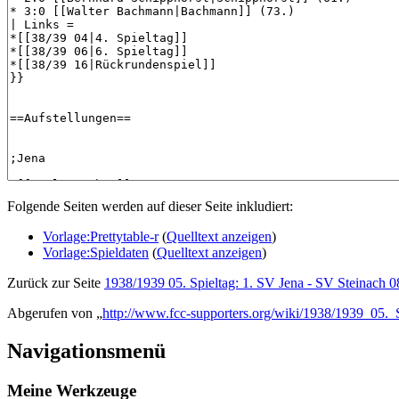
Folgende Seiten werden auf dieser Seite inkludiert:
Vorlage:Prettytable-r
(
Quelltext anzeigen
)
Vorlage:Spieldaten
(
Quelltext anzeigen
)
Zurück zur Seite
1938/1939 05. Spieltag: 1. SV Jena - SV Steinach 0
Abgerufen von „
http://www.fcc-supporters.org/wiki/1938/1939_05
Navigationsmenü
Meine Werkzeuge