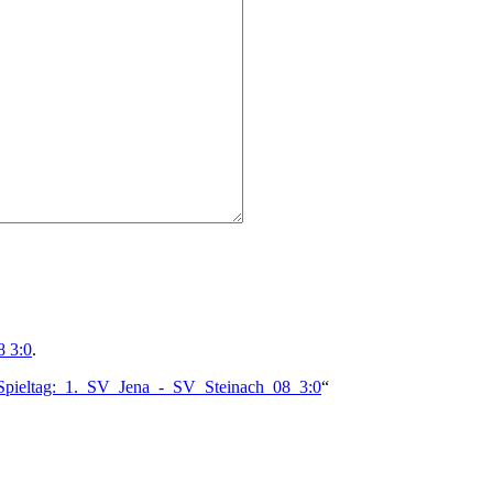
8 3:0
.
._Spieltag:_1._SV_Jena_-_SV_Steinach_08_3:0
“