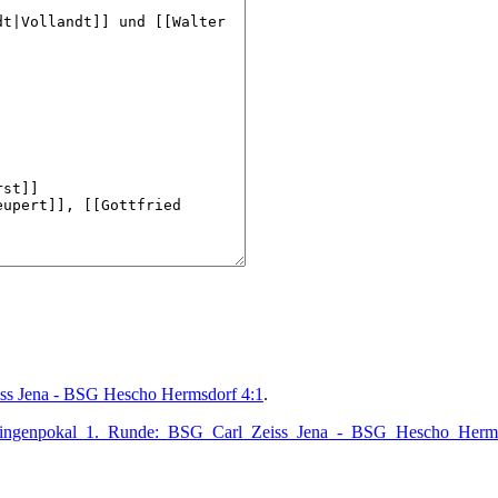
ss Jena - BSG Hescho Hermsdorf 4:1
.
Thüringenpokal_1._Runde:_BSG_Carl_Zeiss_Jena_-_BSG_Hescho_Herm