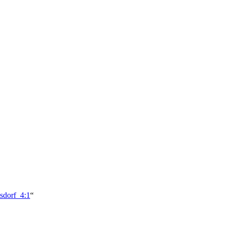
sdorf_4:1
“