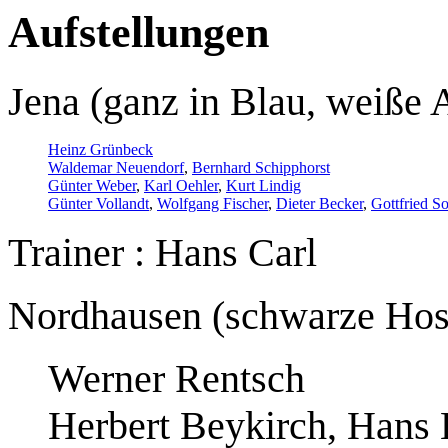
Aufstellungen
Jena (ganz in Blau, weiße 
Heinz Grünbeck
Waldemar Neuendorf
,
Bernhard Schipphorst
Günter Weber
,
Karl Oehler
,
Kurt Lindig
Günter Vollandt
,
Wolfgang Fischer
,
Dieter Becker
,
Gottfried S
Trainer : Hans Carl
Nordhausen (schwarze Hos
Werner Rentsch
Herbert Beykirch, Hans