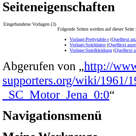
Seiteneigenschaften
Eingebundene Vorlagen (3)
Folgende Seiten werden auf dieser Seite i
Vorlage:Prettytable-r
(
Quelltext an
Vorlage:Spieldaten
(
Quelltext anz
Vorlage:Spielkleidung
(
Quelltext 
Abgerufen von „
http://www
supporters.org/wiki/1961
_SC_Motor_Jena_0:0
“
Navigationsmenü