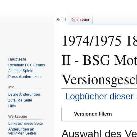
Seite
Diskussion
1974/1975 18
II - BSG Mot
Hauptseite
Resultate FCC-Teams
Aktuelle Spiele
Versionsgesc
Pressekonferenzen
Info
Logbücher dieser 
Letzte Änderungen
Zufällige Seite
Hilfe
Zur
Zur
Versionen filtern
Navigation
Suche
Werkzeuge
springen
springen
Links auf diese Seite
Änderungen an
Auswahl des Ver
verlinkten Seiten