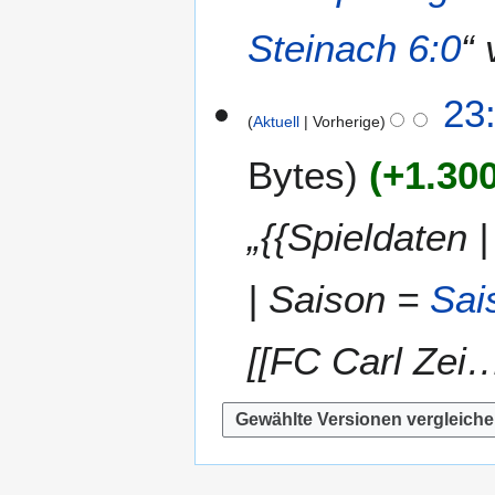
2
Steinach 6:0
“
0
1
1
23
Aktuell
Vorherige
Bytes
+1.30
„{{Spieldaten 
| Saison =
Sai
[[FC Carl Zei