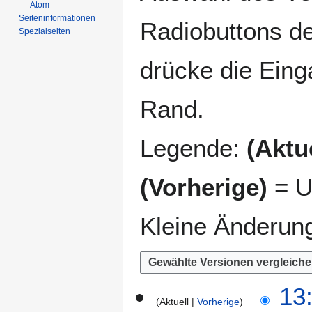
Atom
Seiten­­informationen
Radiobuttons de
Spezialseiten
drücke die Eing
Rand.
Legende:
(Aktue
(Vorherige)
= U
Kleine Änderun
2
13
Aktuell
Vorherige
6