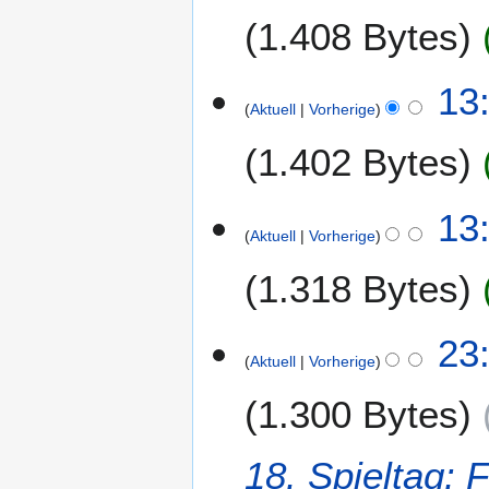
.
1.408 Bytes
A
u
g
13
u
Aktuell
Vorherige
s
1.402 Bytes
t
2
0
13
2
Aktuell
Vorherige
1
1.318 Bytes
1
23
Aktuell
Vorherige
2
.
1.300 Bytes
M
ä
r
18. Spieltag: 
z