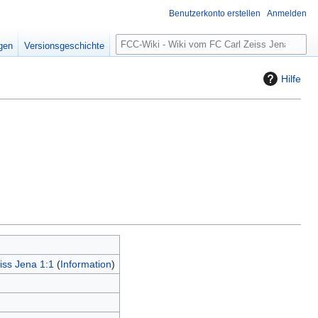
Benutzerkonto erstellen
Anmelden
S
igen
Versionsgeschichte
u
c
Hilfe
h
e
iss Jena 1:1
(
Information
)