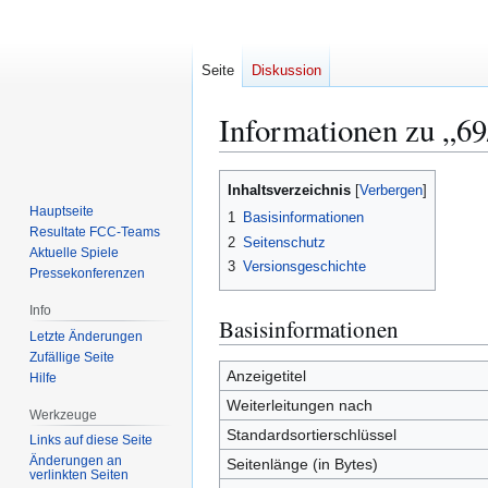
Seite
Diskussion
Informationen zu „69
Zur
Zur
Inhaltsverzeichnis
Navigation
Suche
Hauptseite
1
Basisinformationen
springen
springen
Resultate FCC-Teams
2
Seitenschutz
Aktuelle Spiele
3
Versionsgeschichte
Pressekonferenzen
Info
Basisinformationen
Letzte Änderungen
Zufällige Seite
Anzeigetitel
Hilfe
Weiterleitungen nach
Werkzeuge
Standardsortierschlüssel
Links auf diese Seite
Änderungen an
Seitenlänge (in Bytes)
verlinkten Seiten