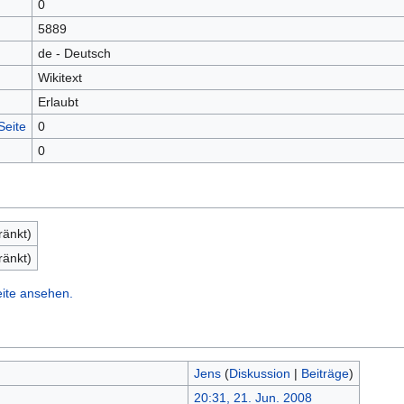
0
5889
de - Deutsch
Wikitext
Erlaubt
Seite
0
0
ränkt)
ränkt)
eite ansehen.
Jens
(
Diskussion
|
Beiträge
)
20:31, 21. Jun. 2008