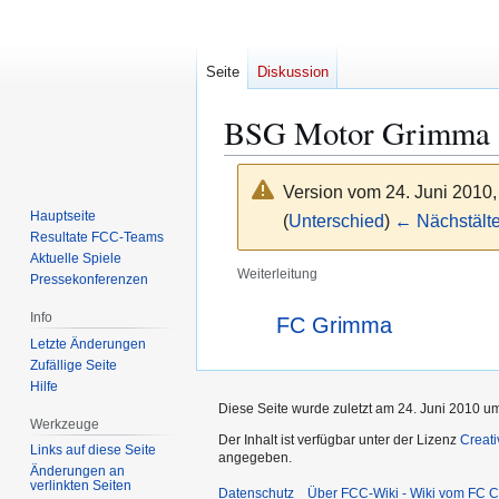
Seite
Diskussion
BSG Motor Grimma
Version vom 24. Juni 2010
Hauptseite
(
Unterschied
)
← Nächstälte
Resultate FCC-Teams
Aktuelle Spiele
Weiterleitung
Pressekonferenzen
Zur
Zur
Weiterleitung nach:
Info
FC Grimma
Navigation
Suche
Letzte Änderungen
springen
springen
Zufällige Seite
Hilfe
Diese Seite wurde zuletzt am 24. Juni 2010 um
Werkzeuge
Der Inhalt ist verfügbar unter der Lizenz
Creat
Links auf diese Seite
angegeben.
Änderungen an
verlinkten Seiten
Datenschutz
Über FCC-Wiki - Wiki vom FC C