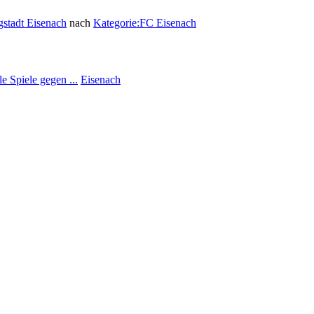
stadt Eisenach
nach
Kategorie:FC Eisenach
e Spiele gegen ...
Eisenach