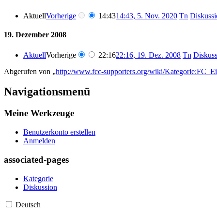
Aktuell
Vorherige
14:43
14:43, 5. Nov. 2020
Tn
Diskussi
19. Dezember 2008
Aktuell
Vorherige
22:16
22:16, 19. Dez. 2008
Tn
Diskuss
Abgerufen von „
http://www.fcc-supporters.org/wiki/Kategorie:FC_E
Navigationsmenü
Meine Werkzeuge
Benutzerkonto erstellen
Anmelden
associated-pages
Kategorie
Diskussion
Deutsch