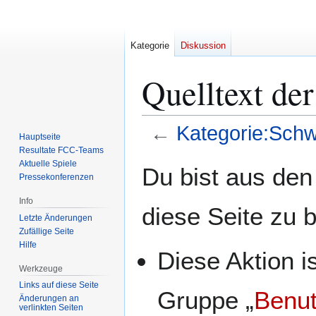
Kategorie
Diskussion
Quelltext de
←
Kategorie:Schw
Hauptseite
Resultate FCC-Teams
Zur
Zur
Aktuelle Spiele
Du bist aus den
Pressekonferenzen
Navigation
Suche
springen
springen
Info
diese Seite zu 
Letzte Änderungen
Zufällige Seite
Hilfe
Diese Aktion i
Werkzeuge
Links auf diese Seite
Gruppe „
Benut
Änderungen an
verlinkten Seiten