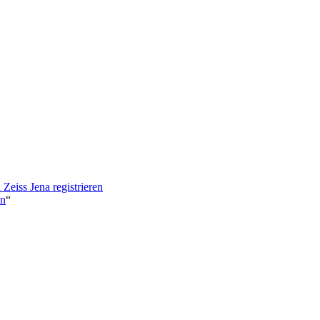
eiss Jena registrieren
en
“