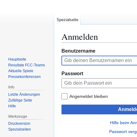
Spezialseite
Anmelden
Zur
Zur
Benutzername
Navigation
Suche
Hauptseite
springen
springen
Resultate FCC-Teams
Aktuelle Spiele
Passwort
Pressekonferenzen
Info
Letzte Änderungen
Angemeldet bleiben
Zufällige Seite
Hilfe
Anmeld
Werkzeuge
Hilfe beim A
Druckversion
Spezialseiten
Passwort ver