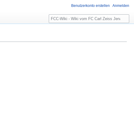
Benutzerkonto erstellen
Anmelden
S
u
c
h
e