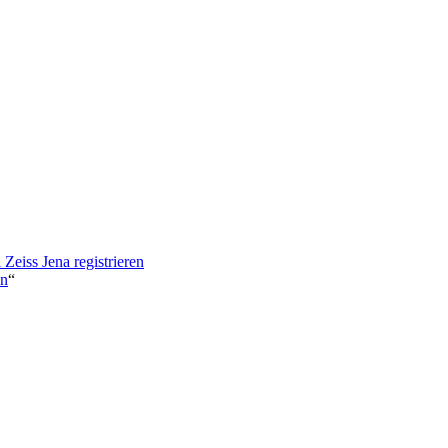
eiss Jena registrieren
en
“