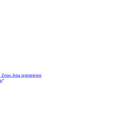
eiss Jena registrieren
en
“