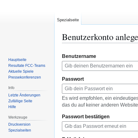
Spezialseite
Benutzerkonto anleg
Zur
Zur
Benutzername
Navigation
Suche
Hauptseite
springen
springen
Resultate FCC-Teams
Aktuelle Spiele
Pressekonferenzen
Passwort
Info
Letzte Änderungen
Es wird empfohlen, ein eindeutig
Zufällige Seite
das du auf keiner anderen Websit
Hilfe
Passwort bestätigen
Werkzeuge
Druckversion
Spezialseiten