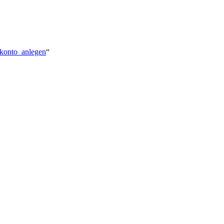
rkonto_anlegen
“