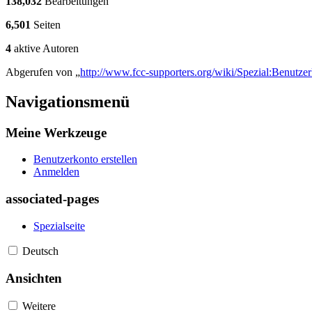
138,032
Bearbeitungen
6,501
Seiten
4
aktive Autoren
Abgerufen von „
http://www.fcc-supporters.org/wiki/Spezial:Benutze
Navigationsmenü
Meine Werkzeuge
Benutzerkonto erstellen
Anmelden
associated-pages
Spezialseite
Deutsch
Ansichten
Weitere