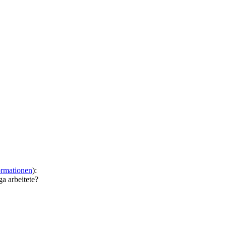
ormationen
):
a arbeitete?