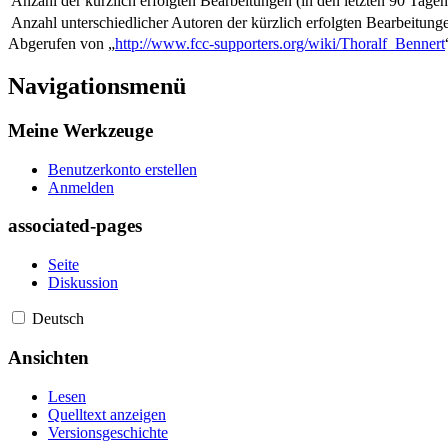
Anzahl der kürzlich erfolgten Bearbeitungen (in den letzten 90 Tagen
Anzahl unterschiedlicher Autoren der kürzlich erfolgten Bearbeitung
Abgerufen von „
http://www.fcc-supporters.org/wiki/Thoralf_Bennert
Navigationsmenü
Meine Werkzeuge
Benutzerkonto erstellen
Anmelden
associated-pages
Seite
Diskussion
Deutsch
Ansichten
Lesen
Quelltext anzeigen
Versionsgeschichte