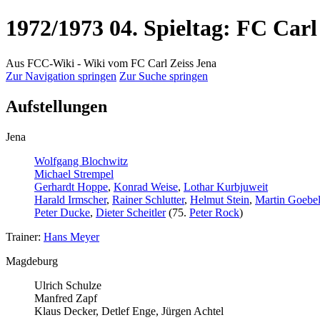
1972/1973 04. Spieltag: FC Carl
Aus FCC-Wiki - Wiki vom FC Carl Zeiss Jena
Zur Navigation springen
Zur Suche springen
Aufstellungen
Jena
Wolfgang Blochwitz
Michael Strempel
Gerhardt Hoppe
,
Konrad Weise
,
Lothar Kurbjuweit
Harald Irmscher
,
Rainer Schlutter
,
Helmut Stein
,
Martin Goebe
Peter Ducke
,
Dieter Scheitler
(75.
Peter Rock
)
Trainer:
Hans Meyer
Magdeburg
Ulrich Schulze
Manfred Zapf
Klaus Decker, Detlef Enge, Jürgen Achtel