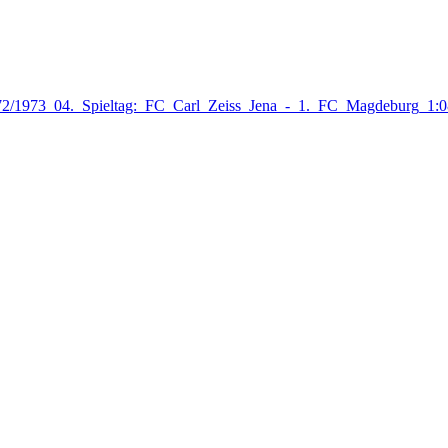
=1972/1973_04._Spieltag:_FC_Carl_Zeiss_Jena_-_1._FC_Magdeburg_1