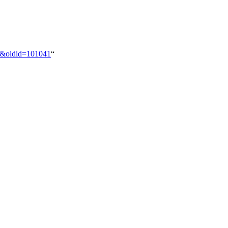
:0&oldid=101041
“