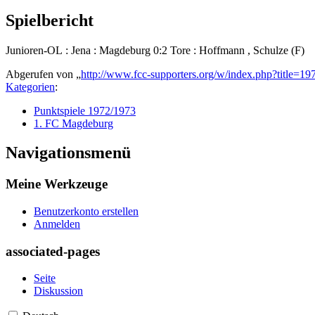
Spielbericht
Junioren-OL : Jena : Magdeburg 0:2 Tore : Hoffmann , Schulze (F)
Abgerufen von „
http://www.fcc-supporters.org/w/index.php?title
Kategorien
:
Punktspiele 1972/1973
1. FC Magdeburg
Navigationsmenü
Meine Werkzeuge
Benutzerkonto erstellen
Anmelden
associated-pages
Seite
Diskussion