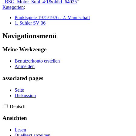
_BSG_Motor_Suhl_4:1&oldid=64025
“
Kategorien
:
Punktspiele 1975/1976 - 2. Mannschaft
1. Suhler SV 06
Navigationsmenü
Meine Werkzeuge
Benutzerkonto erstellen
Anmelden
associated-pages
Seite
Diskussion
Deutsch
Ansichten
Lesen
Quelltext anzeigen