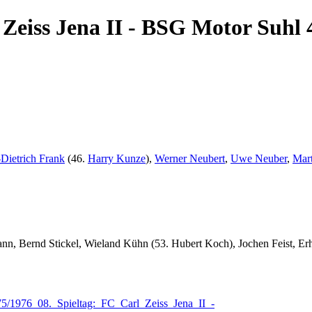
 Zeiss Jena II - BSG Motor Suhl 
-Dietrich Frank
(46.
Harry Kunze
),
Werner Neubert
,
Uwe Neuber
,
Mar
nn, Bernd Stickel, Wieland Kühn (53. Hubert Koch), Jochen Feist, Er
975/1976_08._Spieltag:_FC_Carl_Zeiss_Jena_II_-