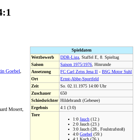
4:1
Spieldaten
Wettbewerb
DDR-Liga
, Staffel E, 8. Spieltag
Saison
Saison 1975/1976
, Hinrunde
tin Goebel
,
Ansetzung
FC Carl Zeiss Jena II
-
BSG Motor Suhl
Ort
Ernst-Abbe-Sportfeld
Zeit
So. 02.11.1975 14:00 Uhr
Zuschauer
650
Schiedsrichter
Hildebrandt (Gebesee)
Ergebnis
4:1 (3:0)
hard Mosert,
Tore
1:0
Jauch
(12.)
2:0 Jauch (23.)
3:0 Jauch (28., Foulstrafstoß)
4:0
Goebel
(59.)
4:1 Koch (76.)