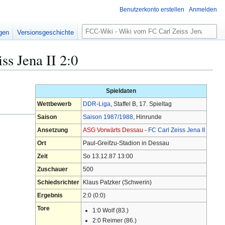
Benutzerkonto erstellen
Anmelden
S
igen
Versionsgeschichte
u
c
s Jena II 2:0
h
e
Spieldaten
Wettbewerb
DDR-Liga
, Staffel B, 17. Spieltag
Saison
Saison 1987/1988
, Hinrunde
Ansetzung
ASG Vorwärts Dessau
-
FC Carl Zeiss Jena II
Ort
Paul-Greifzu-Stadion in Dessau
Zeit
So 13.12.87 13:00
Zuschauer
500
Schiedsrichter
Klaus Patzker (Schwerin)
Ergebnis
2:0 (0:0)
Tore
1:0 Wolf (83.)
2:0 Reimer (86.)