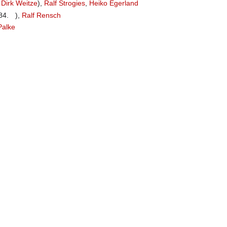
.
Dirk Weitze
),
Ralf Strogies
,
Heiko Egerland
84.
),
Ralf Rensch
Palke