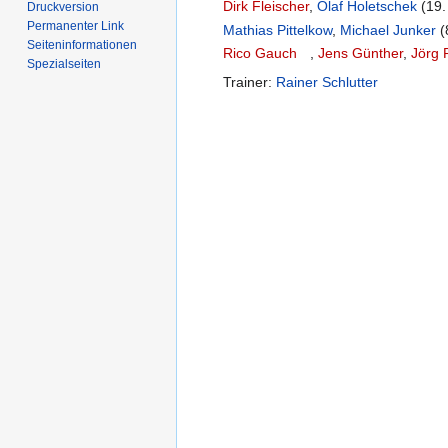
Dirk Fleischer
,
Olaf Holetschek
(19
Druckversion
Permanenter Link
Mathias Pittelkow
,
Michael Junker
(
Seiten­­informationen
Rico Gauch
,
Jens Günther
,
Jörg 
Spezialseiten
Trainer:
Rainer Schlutter