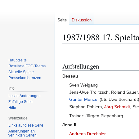
Seite
Diskussion
1987/1988 17. Spielt
Zur
Zur
Navigation
Suche
Hauptseite
Aufstellungen
springen
springen
Resultate FCC-Teams
Aktuelle Spiele
Dessau
Pressekonferenzen
Sven Weigang
Info
Jens-Uwe Trölitzsch, Roland Sauer,
Letzte Änderungen
Gunter Menzel
(56. Uwe Borchardt)
Zufällige Seite
Stephan Pohlers,
Jörg Schmidt
, St
Hilfe
Trainer: Jürgen Piepenburg
Werkzeuge
Jena II
Links auf diese Seite
Änderungen an
Andreas Drechsler
verlinkten Seiten