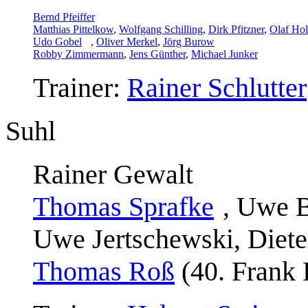
Bernd Pfeiffer
Matthias Pittelkow
,
Wolfgang Schilling
,
Dirk Pfitzner
,
Olaf Hol
Udo Gobel
,
Oliver Merkel
,
Jörg Burow
Robby Zimmermann
,
Jens Günther
,
Michael Junker
Trainer:
Rainer Schlutter
Suhl
Rainer Gewalt
Thomas Sprafke
, Uwe B
Uwe Jertschewski, Diete
Thomas Roß
(40. Frank