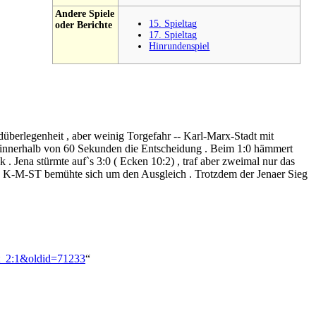
Andere Spiele
15. Spieltag
oder Berichte
17. Spieltag
Hinrundenspiel
düberlegenheit , aber weinig Torgefahr -- Karl-Marx-Stadt mit
ag innerhalb von 60 Sekunden die Entscheidung . Beim 1:0 hämmert
 . Jena stürmte auf`s 3:0 ( Ecken 10:2) , traf aber zweimal nur das
nd K-M-ST bemühte sich um den Ausgleich . Trotzdem der Jenaer Sieg
dt_2:1&oldid=71233
“