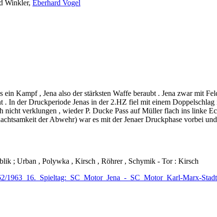
rd Winkler,
Eberhard Vogel
 ein Kampf , Jena also der stärksten Waffe beraubt . Jena zwar mit Fel
ht . In der Druckperiode Jenas in der 2.HZ fiel mit einem Doppelschl
 nicht verklungen , wieder P. Ducke Pass auf Müller flach ins linke Eck
Unachtsamkeit der Abwehr) war es mit der Jenaer Druckphase vorbei u
blik ; Urban , Polywka , Kirsch , Röhrer , Schymik - Tor : Kirsch
=1962/1963_16._Spieltag:_SC_Motor_Jena_-_SC_Motor_Karl-Marx-Sta