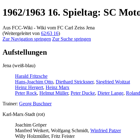
1962/1963 16. Spieltag: SC Mot
Aus FCC-Wiki - Wiki vom FC Carl Zeiss Jena
(Weitergeleitet von
62/63 16
)
Zur Navigation springen
Zur Suche springen
Aufstellungen
Jena (weiß-blau)
Harald Fritzsche
Hans-Joachim Otto
,
Diethard Stricksner
,
Siegfried Woitzat
Heinz Hergert
,
Heinz Marx
Peter Rock
,
Helmut Müller
,
Peter Ducke
,
Dieter Lange
,
Rolan
Trainer:
Georg Buschner
Karl-Marx-Stadt (rot)
Joachim Gröper
Manfred Weikert, Wolfgang Schmidt,
Winfried Patzer
Willy Holzmüller, Fritz Feister