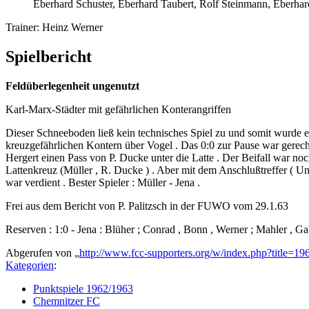
Eberhard Schuster, Eberhard Taubert, Rolf Steinmann, Eberha
Trainer: Heinz Werner
Spielbericht
Feldüberlegenheit ungenutzt
Karl-Marx-Städter mit gefährlichen Konterangriffen
Dieser Schneeboden ließ kein technisches Spiel zu und somit wurde es
kreuzgefährlichen Kontern über Vogel . Das 0:0 zur Pause war gerec
Hergert einen Pass von P. Ducke unter die Latte . Der Beifall war noch
Lattenkreuz (Müller , R. Ducke ) . Aber mit dem Anschlußtreffer ( 
war verdient . Bester Spieler : Müller - Jena .
Frei aus dem Bericht von P. Palitzsch in der FUWO vom 29.1.63
Reserven : 1:0 - Jena : Blüher ; Conrad , Bonn , Werner ; Mahler , Ga
Abgerufen von „
http://www.fcc-supporters.org/w/index.php?title
Kategorien
:
Punktspiele 1962/1963
Chemnitzer FC