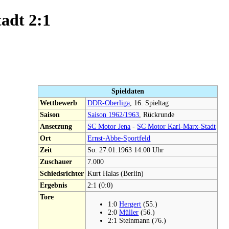
adt 2:1
Spieldaten
Wettbewerb
DDR-Oberliga
, 16. Spieltag
Saison
Saison 1962/1963
, Rückrunde
Ansetzung
SC Motor Jena
-
SC Motor Karl-Marx-Stadt
Ort
Ernst-Abbe-Sportfeld
Zeit
So. 27.01.1963 14:00 Uhr
Zuschauer
7.000
Schiedsrichter
Kurt Halas (Berlin)
Ergebnis
2:1 (0:0)
Tore
1:0
Hergert
(55.)
2:0
Müller
(56.)
2:1 Steinmann (76.)