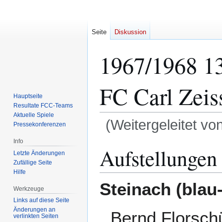
Seite
Diskussion
1967/1968 13
FC Carl Zeiss
Hauptseite
Resultate FCC-Teams
Aktuelle Spiele
(Weitergeleitet vo
Pressekonferenzen
Info
Zur
Zur
Aufstellungen
Letzte Änderungen
Navigation
Suche
Zufällige Seite
springen
springen
Hilfe
Steinach (blau-
Werkzeuge
Links auf diese Seite
Änderungen an
Bernd Florsch
verlinkten Seiten