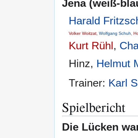
Jena (weiß-bla
Harald Fritzsc
Volker Woitzat
,
Wolfgang Schuh
,
Ho
Kurt Rühl
,
Cha
Hinz,
Helmut M
Trainer:
Karl 
Spielbericht
Die Lücken war