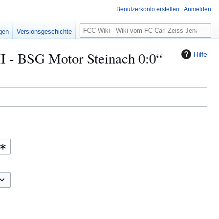
Benutzerkonto erstellen
Anmelden
S
igen
Versionsgeschichte
u
c
 II - BSG Motor Steinach 0:0“
Hilfe
h
e