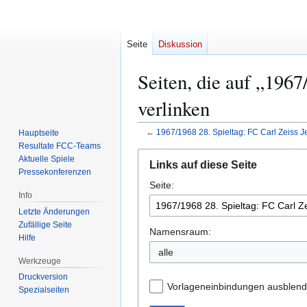
Seite
Diskussion
Seiten, die auf „1967
verlinken
←
1967/1968 28. Spieltag: FC Carl Zeiss J
Hauptseite
Resultate FCC-Teams
Zur
Zur
Aktuelle Spiele
Links auf diese Seite
Navigation
Suche
Pressekonferenzen
Seite:
springen
springen
Info
Letzte Änderungen
Zufällige Seite
Namensraum:
Hilfe
Werkzeuge
Druckversion
Vorlageneinbindungen ausblen
Spezialseiten