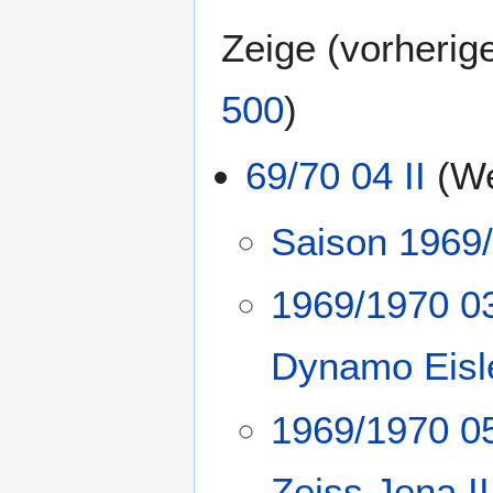
Zeige (
vorherig
500
)
69/70 04 II
(We
Saison 1969/
1969/1970 03
Dynamo Eisl
1969/1970 05
Zeiss Jena II