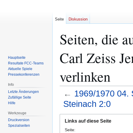
Seite
Diskussion
Seiten, die a
Carl Zeiss J
Hauptseite
Resultate FCC-Teams
Aktuelle Spiele
verlinken
Pressekonferenzen
Info
←
1969/1970 04. S
Letzte Änderungen
Zufällige Seite
Steinach 2:0
Hilfe
Werkzeuge
Zur
Zur
Druckversion
Links auf diese Seite
Navigation
Suche
Spezialseiten
Seite:
springen
springen