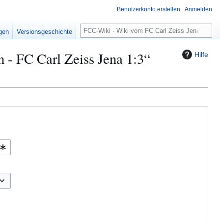
Benutzerkonto erstellen
Anmelden
S
igen
Versionsgeschichte
u
c
 - FC Carl Zeiss Jena 1:3“
Hilfe
h
e