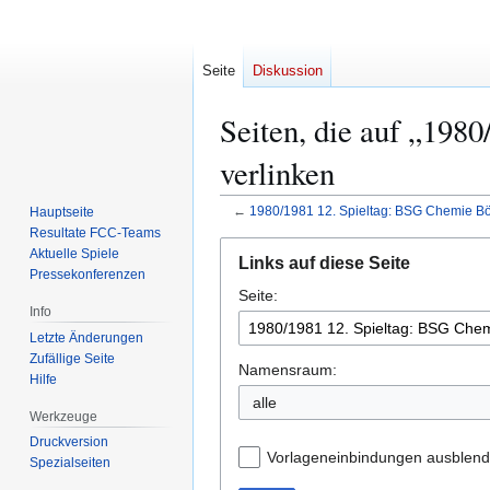
Seite
Diskussion
Seiten, die auf „198
verlinken
←
1980/1981 12. Spieltag: BSG Chemie Böh
Hauptseite
Resultate FCC-Teams
Zur
Zur
Aktuelle Spiele
Links auf diese Seite
Navigation
Suche
Pressekonferenzen
Seite:
springen
springen
Info
Letzte Änderungen
Zufällige Seite
Namensraum:
Hilfe
Werkzeuge
Druckversion
Vorlageneinbindungen ausblen
Spezialseiten