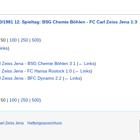
0/1981 12. Spieltag: BSG Chemie Böhlen - FC Carl Zeiss Jena 1:3
:
|
50
|
100
|
250
|
500
)
inks
)
l Zeiss Jena - BSG Chemie Böhlen 3:1
(
← Links
)
l Zeiss Jena - FC Hansa Rostock 1:0
(
← Links
)
rl Zeiss Jena - BFC Dynamo 2:2
(
← Links
)
|
50
|
100
|
250
|
500
)
arl Zeiss Jena
Haftungsausschluss