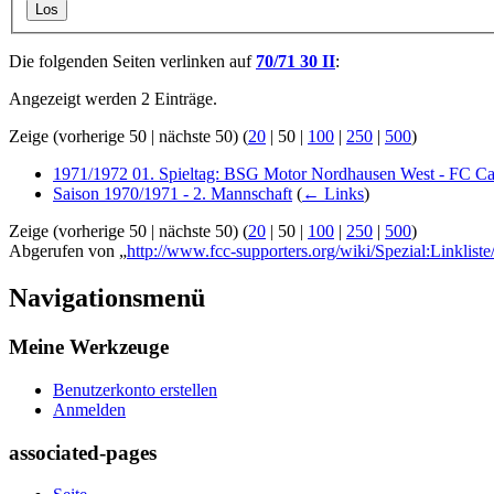
Los
Die folgenden Seiten verlinken auf
70/71 30 II
:
Angezeigt werden 2 Einträge.
Zeige (
vorherige 50
|
nächste 50
) (
20
|
50
|
100
|
250
|
500
)
1971/1972 01. Spieltag: BSG Motor Nordhausen West - FC Carl
Saison 1970/1971 - 2. Mannschaft
(
← Links
)
Zeige (
vorherige 50
|
nächste 50
) (
20
|
50
|
100
|
250
|
500
)
Abgerufen von „
http://www.fcc-supporters.org/wiki/Spezial:Linklist
Navigationsmenü
Meine Werkzeuge
Benutzerkonto erstellen
Anmelden
associated-pages