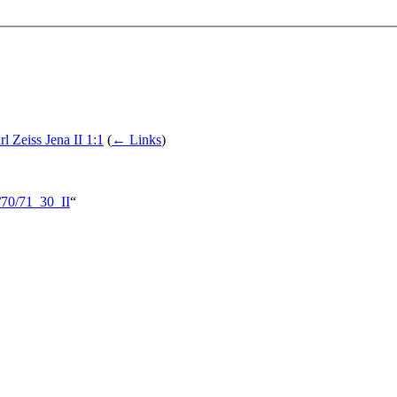
 Zeiss Jena II 1:1
(
← Links
)
e/70/71_30_II
“