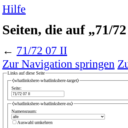
Hilfe
Seiten, die auf „71/72
←
71/72 07 II
Zur Navigation springen
Zu
Links auf diese Seite
⧼whatlinkshere-whatlinkshere-target⧽
Seite:
⧼whatlinkshere-whatlinkshere-ns⧽
Namensraum:
Auswahl umkehren