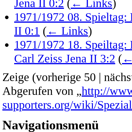
Jena II 0:2
(
← Links
)
1971/1972 08. Spieltag:
II 0:1
(
← Links
)
1971/1972 18. Speiltag: 
Carl Zeiss Jena II 3:2
(
←
Zeige (
vorherige 50
|
nächs
Abgerufen von „
http://www
supporters.org/wiki/Spezia
Navigationsmenü