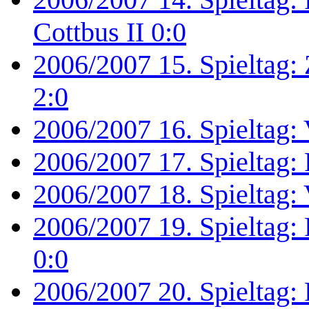
Cottbus II 0:0
2006/2007 15. Spieltag:
2:0
2006/2007 16. Spieltag: 
2006/2007 17. Spieltag: 
2006/2007 18. Spieltag: 
2006/2007 19. Spieltag: 
0:0
2006/2007 20. Spieltag: 