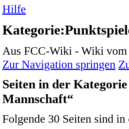
Hilfe
Kategorie
:
Punktspiel
Aus FCC-Wiki - Wiki vom 
Zur Navigation springen
Zu
Seiten in der Kategorie
Mannschaft“
Folgende 30 Seiten sind in