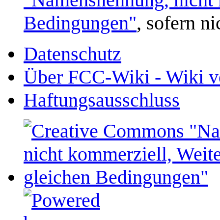
Bedingungen"
, sofern n
Datenschutz
Über FCC-Wiki - Wiki v
Haftungsausschluss