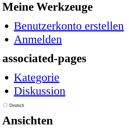
Meine Werkzeuge
Benutzerkonto erstellen
Anmelden
associated-pages
Kategorie
Diskussion
Deutsch
Ansichten