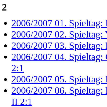
2
2006/2007 01. Spieltag: 
2006/2007 02. Spieltag: 
2006/2007 03. Spieltag: 
2006/2007 04. Spieltag: 
2:1
2006/2007 05. Spieltag: 
2006/2007 06. Spieltag:
II 2:1