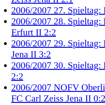
2006/2007 27. Spieltag: 
2006/2007 28. Spieltag: 
Erfurt II 2:2
2006/2007 29. Spieltag: 
Jena II 3:2
2006/2007 30. Spieltag:
2:2
2006/2007 NOFV Oberlig
FC Carl Zeiss Jena II 0: