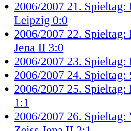
2006/2007 21. Spieltag: 
Leipzig 0:0
2006/2007 22. Spieltag:
Jena II 3:0
2006/2007 23. Spieltag: 
2006/2007 24. Spieltag: 
2006/2007 25. Spieltag:
1:1
2006/2007 26. Spieltag:
Zeiss Jena II 2:1