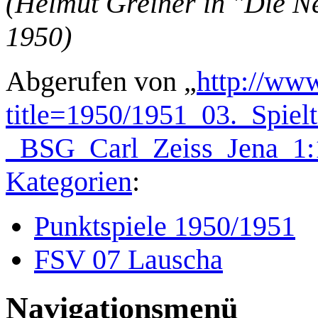
(Helmut Greiner in "Die 
1950)
Abgerufen von „
http://www
title=1950/1951_03._Spie
_BSG_Carl_Zeiss_Jena_1
Kategorien
:
Punktspiele 1950/1951
FSV 07 Lauscha
Navigationsmenü