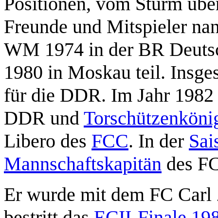
Positionen, vom Sturm über
Freunde und Mitspieler na
WM 1974 in der BR Deutsc
1980 in Moskau teil. Insge
für die DDR. Im Jahr 1982
DDR und
Torschützenköni
Libero des
FCC
. In der
Sai
Mannschaftskapitän
des FC
Er wurde mit dem FC Carl 
bestritt das
ECII-Finale 19