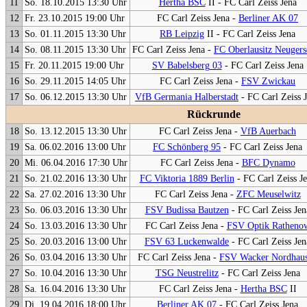
11
So. 18.10.2015 13:30 Uhr
Hertha BSC
II - FC Carl Zeiss Jena
12
Fr. 23.10.2015 19:00 Uhr
FC Carl Zeiss Jena -
Berliner AK 07
13
So. 01.11.2015 13:30 Uhr
RB Leipzig
II - FC Carl Zeiss Jena
14
So. 08.11.2015 13:30 Uhr
FC Carl Zeiss Jena -
FC Oberlausitz Neugers
15
Fr. 20.11.2015 19:00 Uhr
SV Babelsberg 03
- FC Carl Zeiss Jena
16
So. 29.11.2015 14:05 Uhr
FC Carl Zeiss Jena -
FSV Zwickau
17
So. 06.12.2015 13:30 Uhr
VfB Germania Halberstadt
- FC Carl Zeiss 
Rückrunde
18
So. 13.12.2015 13:30 Uhr
FC Carl Zeiss Jena -
VfB Auerbach
19
Sa. 06.02.2016 13:00 Uhr
FC Schönberg 95
- FC Carl Zeiss Jena
20
Mi. 06.04.2016 17:30 Uhr
FC Carl Zeiss Jena -
BFC Dynamo
21
So. 21.02.2016 13:30 Uhr
FC Viktoria 1889 Berlin
- FC Carl Zeiss J
22
Sa. 27.02.2016 13:30 Uhr
FC Carl Zeiss Jena -
ZFC Meuselwitz
23
So. 06.03.2016 13:30 Uhr
FSV Budissa Bautzen
- FC Carl Zeiss Jen
24
So. 13.03.2016 13:30 Uhr
FC Carl Zeiss Jena -
FSV Optik Ratheno
25
So. 20.03.2016 13:00 Uhr
FSV 63 Luckenwalde
- FC Carl Zeiss Jen
26
So. 03.04.2016 13:30 Uhr
FC Carl Zeiss Jena -
FSV Wacker Nordhau
27
So. 10.04.2016 13:30 Uhr
TSG Neustrelitz
- FC Carl Zeiss Jena
28
Sa. 16.04.2016 13:30 Uhr
FC Carl Zeiss Jena -
Hertha BSC
II
29
Di. 19.04.2016 18:00 Uhr
Berliner AK 07
- FC Carl Zeiss Jena