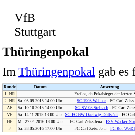
VfB
Stuttgart
Thüringenpokal
Im
Thüringenpokal
gab es 
Runde
Datum
Ansetzung
1. HR
Freilos, da Pokalsieger der letzten 
2. HR
Sa. 05.09.2015 14:00 Uhr
SC 1903 Weimar
- FC Carl Zeiss 
AF
Sa. 10.10.2015 14:00 Uhr
SG SV 08 Steinach
- FC Carl Zeiss
VF
Sa. 14.11.2015 13:00 Uhr
SG FC BW Dachwig-Döllstädt
- FC Carl
HF
Mi. 27.04.2016 18:00 Uhr
FC Carl Zeiss Jena -
FSV Wacker Nor
F
Sa. 28.05.2016 17:00 Uhr
FC Carl Zeiss Jena -
FC Rot-Weiß E