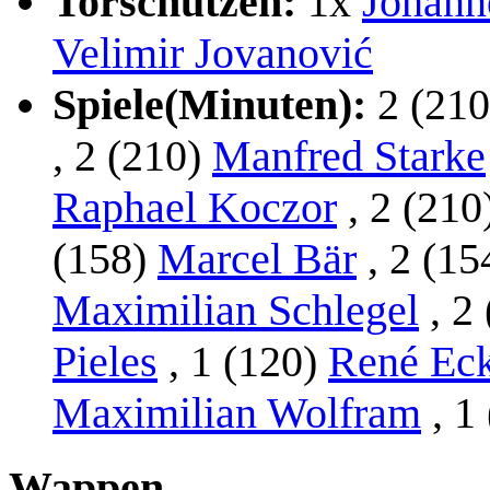
Torschützen:
1x
Johann
Velimir Jovanović
Spiele(Minuten):
2 (21
, 2 (210)
Manfred Starke
Raphael Koczor
, 2 (210
(158)
Marcel Bär
, 2 (15
Maximilian Schlegel
, 2
Pieles
, 1 (120)
René Eck
Maximilian Wolfram
, 1
Wappen