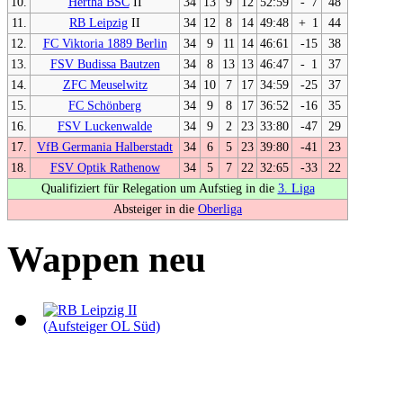
10.
Hertha BSC
II
34
13
9
12
52:59
-
7
48
11.
RB Leipzig
II
34
12
8
14
49:48
+
1
44
12.
FC Viktoria 1889 Berlin
34
9
11
14
46:61
-15
38
13.
FSV Budissa Bautzen
34
8
13
13
46:47
-
1
37
14.
ZFC Meuselwitz
34
10
7
17
34:59
-25
37
15.
FC Schönberg
34
9
8
17
36:52
-16
35
16.
FSV Luckenwalde
34
9
2
23
33:80
-47
29
17.
VfB Germania Halberstadt
34
6
5
23
39:80
-41
23
18.
FSV Optik Rathenow
34
5
7
22
32:65
-33
22
Qualifiziert für Relegation um Aufstieg in die
3. Liga
Absteiger in die
Oberliga
Wappen neu