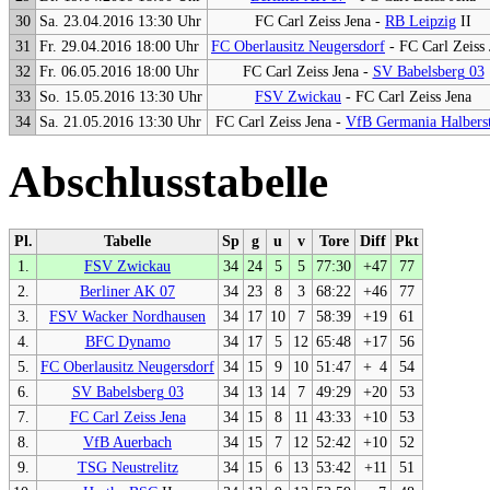
30
Sa. 23.04.2016 13:30 Uhr
FC Carl Zeiss Jena -
RB Leipzig
II
31
Fr. 29.04.2016 18:00 Uhr
FC Oberlausitz Neugersdorf
- FC Carl Zeiss 
32
Fr. 06.05.2016 18:00 Uhr
FC Carl Zeiss Jena -
SV Babelsberg 03
33
So. 15.05.2016 13:30 Uhr
FSV Zwickau
- FC Carl Zeiss Jena
34
Sa. 21.05.2016 13:30 Uhr
FC Carl Zeiss Jena -
VfB Germania Halbers
Abschlusstabelle
Pl.
Tabelle
Sp
g
u
v
Tore
Diff
Pkt
1.
FSV Zwickau
34
24
5
5
77:30
+47
77
2.
Berliner AK 07
34
23
8
3
68:22
+46
77
3.
FSV Wacker Nordhausen
34
17
10
7
58:39
+19
61
4.
BFC Dynamo
34
17
5
12
65:48
+17
56
5.
FC Oberlausitz Neugersdorf
34
15
9
10
51:47
+
4
54
6.
SV Babelsberg 03
34
13
14
7
49:29
+20
53
7.
FC Carl Zeiss Jena
34
15
8
11
43:33
+10
53
8.
VfB Auerbach
34
15
7
12
52:42
+10
52
9.
TSG Neustrelitz
34
15
6
13
53:42
+11
51