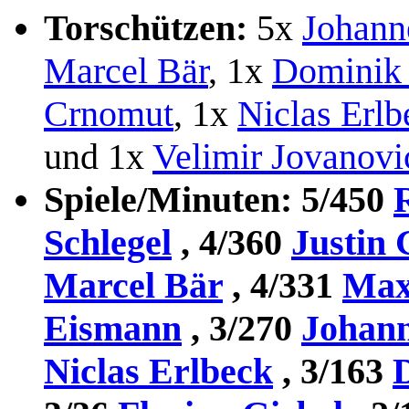
Torschützen:
5x
Johann
Marcel Bär
, 1x
Dominik
Crnomut
, 1x
Niclas Erlb
und 1x
Velimir Jovanovi
Spiele/Minuten: 5/450
Schlegel
, 4/360
Justin 
Marcel Bär
, 4/331
Max
Eismann
, 3/270
Johann
Niclas Erlbeck
, 3/163