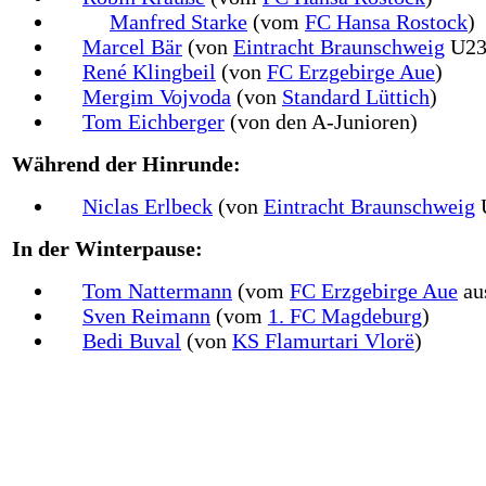
Manfred Starke
(vom
FC Hansa Rostock
)
Marcel Bär
(von
Eintracht Braunschweig
U23
René Klingbeil
(von
FC Erzgebirge Aue
)
Mergim Vojvoda
(von
Standard Lüttich
)
Tom Eichberger
(von den A-Junioren)
Während der Hinrunde:
Niclas Erlbeck
(von
Eintracht Braunschweig
In der Winterpause:
Tom Nattermann
(vom
FC Erzgebirge Aue
au
Sven Reimann
(vom
1. FC Magdeburg
)
Bedi Buval
(von
KS Flamurtari Vlorë
)