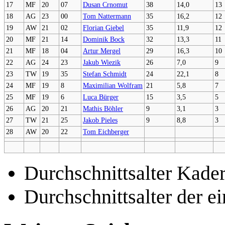
17
MF
20
07
Dusan Crnomut
38
14,0
13
18
AG
23
00
Tom Nattermann
35
16,2
12
19
AW
21
02
Florian Giebel
35
11,9
12
20
MF
21
14
Dominik Bock
32
13,3
11
21
MF
18
04
Artur Mergel
29
16,3
10
22
AG
24
23
Jakub Wiezik
26
7,0
9
23
TW
19
35
Stefan Schmidt
24
22,1
8
24
MF
19
8
Maximilian Wolfram
21
5,8
7
25
MF
19
6
Luca Bürger
15
3,5
5
26
AG
20
21
Mathis Böhler
9
3,1
3
27
TW
21
25
Jakob Pieles
9
8,8
3
28
AW
20
22
Tom Eichberger
Durchschnittsalter Kader
Durchschnittsalter der ei