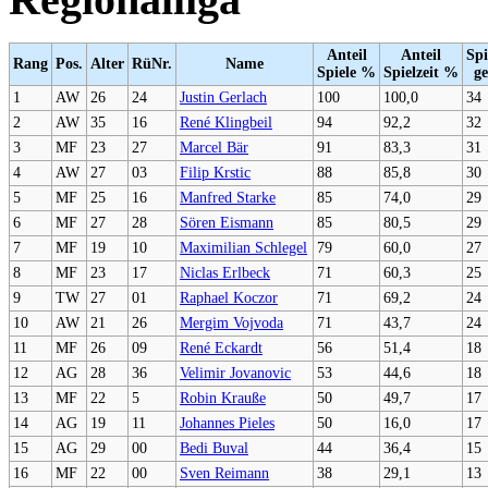
Anteil
Anteil
Spi
Rang
Pos.
Alter
RüNr.
Name
Spiele %
Spielzeit %
ge
1
AW
26
24
Justin Gerlach
100
100,0
34
2
AW
35
16
René Klingbeil
94
92,2
32
3
MF
23
27
Marcel Bär
91
83,3
31
4
AW
27
03
Filip Krstic
88
85,8
30
5
MF
25
16
Manfred Starke
85
74,0
29
6
MF
27
28
Sören Eismann
85
80,5
29
7
MF
19
10
Maximilian Schlegel
79
60,0
27
8
MF
23
17
Niclas Erlbeck
71
60,3
25
9
TW
27
01
Raphael Koczor
71
69,2
24
10
AW
21
26
Mergim Vojvoda
71
43,7
24
11
MF
26
09
René Eckardt
56
51,4
18
12
AG
28
36
Velimir Jovanovic
53
44,6
18
13
MF
22
5
Robin Krauße
50
49,7
17
14
AG
19
11
Johannes Pieles
50
16,0
17
15
AG
29
00
Bedi Buval
44
36,4
15
16
MF
22
00
Sven Reimann
38
29,1
13