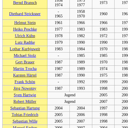
1954
1973
Bernd Bransch
1973
197
1974
1977
-
1958
Diethard Stricksner
1960
196
1965
1970
Helmut Stein
1961
1966
1966
197
Heiko Peschke
1977
1983
1983
199
Ulrich Kühn
1978
1982
1972
197
Lutz Radtke
1979
1990
1990
199
Lothar Kurbjuweit
1983
1984
1970
198
Michael Stolz
-
1985
1985
199
Gert Brauer
1987
1989
1970
198
Martin Trocha
1987
1989
1974
198
Karsten Härtel
1987
1990
1975
198
Frank Schön
-
1992
1999
200
Jörg Nowotny
1987
1993
1998
200
Sven Hartwig
Jugend
2005
200
Robert Müller
Jugend
2007
200
Sebastian Hartung
2004
2004
1997
200
Tobias Friedrich
2005
2006
1998
200
Sebastian Wille
2005
2007
1998
200
Manuel Endres
2006
2007
2004
200