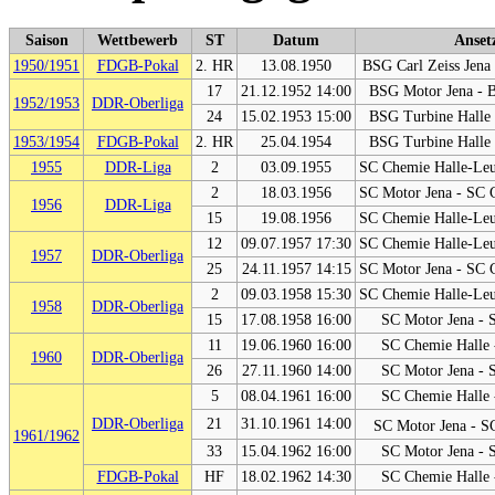
Saison
Wettbewerb
ST
Datum
Anset
1950/1951
FDGB-Pokal
2. HR
13.08.1950
BSG Carl Zeiss Jena
17
21.12.1952 14:00
BSG Motor Jena - 
1952/1953
DDR-Oberliga
24
15.02.1953 15:00
BSG Turbine Halle
1953/1954
FDGB-Pokal
2. HR
25.04.1954
BSG Turbine Halle
1955
DDR-Liga
2
03.09.1955
SC Chemie Halle-Leu
2
18.03.1956
SC Motor Jena - SC 
1956
DDR-Liga
15
19.08.1956
SC Chemie Halle-Leu
12
09.07.1957 17:30
SC Chemie Halle-Leu
1957
DDR-Oberliga
25
24.11.1957 14:15
SC Motor Jena - SC 
2
09.03.1958 15:30
SC Chemie Halle-Leu
1958
DDR-Oberliga
15
17.08.1958 16:00
SC Motor Jena - 
11
19.06.1960 16:00
SC Chemie Halle 
1960
DDR-Oberliga
26
27.11.1960 14:00
SC Motor Jena - 
5
08.04.1961 16:00
SC Chemie Halle 
DDR-Oberliga
21
31.10.1961 14:00
SC Motor Jena - S
1961/1962
33
15.04.1962 16:00
SC Motor Jena - 
FDGB-Pokal
HF
18.02.1962 14:30
SC Chemie Halle 