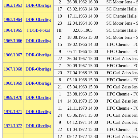
2
26.08.1962 16:00
SC Motor Jena - 
1962/1963
DDR-Oberliga
17
03.02.1963 14:30
SC Chemie Halle 
10
17.11.1963 14:00
SC Chemie Halle 
1963/1964
DDR-Oberliga
23
12.04.1964 16:00
SC Motor Jena - 
1964/1965
FDGB-Pokal
HF
02.05.1965
SC Chemie Halle 
2
18.08.1965 15:00
SC Motor Jena - 
1965/1966
DDR-Oberliga
15
19.02.1966 14:30
HFC Chemie - FC 
9
05.11.1966 15:00
HFC Chemie - FC 
1966/1967
DDR-Oberliga
22
26.04.1967 15:00
FC Carl Zeiss Je
7
30.09.1967 15:00
HFC Chemie - FC 
1967/1968
DDR-Oberliga
20
27.04.1968 15:00
FC Carl Zeiss Je
8
05.10.1968 15:00
HFC Chemie - FC 
1968/1969
DDR-Oberliga
21
05.04.1969 15:00
FC Carl Zeiss Je
1
23.08.1969 15:00
HFC Chemie - FC 
1969/1970
DDR-Oberliga
14
14.03.1970 15:00
FC Carl Zeiss Je
11
21.11.1970 14:00
HFC Chemie - FC 
1970/1971
DDR-Oberliga
24
05.06.1971 15:00
FC Carl Zeiss Je
9
04.12.1971 14:00
FC Carl Zeiss Je
1971/1972
DDR-Oberliga
22
01.04.1972 15:00
HFC Chemie - FC 
12
09.12.1972 13:30
FC Carl Zeiss Je