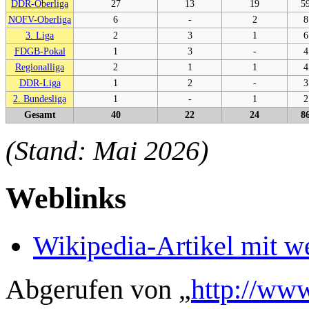
DDR-Oberliga
27
13
19
5
NOFV-Oberliga
6
-
2
8
3. Liga
2
3
1
6
FDGB-Pokal
1
3
-
4
Regionalliga
2
1
1
4
DDR-Liga
1
2
-
3
2. Bundesliga
1
-
1
2
Gesamt
40
22
24
8
(Stand: Mai 2026)
Weblinks
Wikipedia-Artikel mit w
Abgerufen von „
http://www