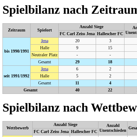
Spielbilanz nach Zeitrau
Anzahl Siege
An
Zeitraum
Spielort
Unent
FC Carl Zeiss Jena
Hallescher FC
Jena
20
3
Halle
9
15
bis 1990/1991
Neutraler Platz
-
-
Gesamt
29
18
Jena
6
2
seit 1991/1992
Halle
5
2
Gesamt
11
4
Gesamt
40
22
Spielbilanz nach Wettbe
Anzahl Siege
Anzahl
Wettbewerb
Ges
Unentschieden
FC Carl Zeiss Jena
Hallescher FC